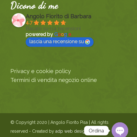
Dicono di me
Angolo Fiorito di Barbara
4.7
Basato su 114 recensioni
powered by
G
o
o
g
l
e
lascia una recensione su
Privacy e cookie policy
Termini di vendita negozio online
© Copyright 2020 | Angolo Fiorito Pisa | All rights
Ordina
reserved - Created by
adp web design