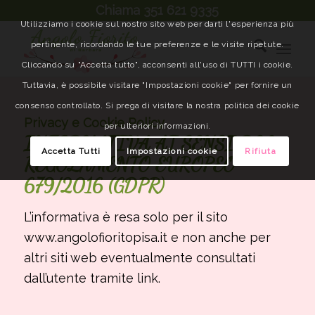
Chiama 351 621 9335
Utilizziamo i cookie sul nostro sito web per darti l'esperienza più
pertinente, ricordando le tue preferenze e le visite ripetute.
Cliccando su "Accetta tutto", acconsenti all'uso di TUTTI i cookie.
Tuttavia, è possibile visitare "Impostazioni cookie" per fornire un
consenso controllato. Si prega di visitare la nostra politica dei cookie
Privacy e Cookie Policy
per ulteriori informazioni.
INFORMATIVA AI SENSI DEL
Accetta Tutti
Impostazioni cookie
Rifiuta
REGOLAMENTO EUROPEO
679/2016 (GDPR)
L’informativa è resa solo per il sito
www.angolofioritopisa.it e non anche per
altri siti web eventualmente consultati
dall’utente tramite link.