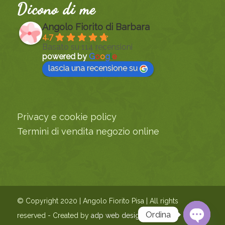
Dicono di me
Angolo Fiorito di Barbara
4.7
Basato su 114 recensioni
powered by
G
o
o
g
l
e
lascia una recensione su
Privacy e cookie policy
Termini di vendita negozio online
© Copyright 2020 | Angolo Fiorito Pisa | All rights
Ordina
reserved - Created by
adp web design