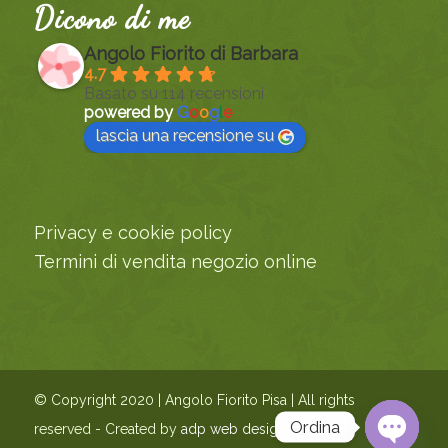
Dicono di me
Angolo Fiorito di Barbara
4.7
Basato su 114 recensioni
powered by
G
o
o
g
l
e
lascia una recensione su
Privacy e cookie policy
Termini di vendita negozio online
© Copyright 2020 | Angolo Fiorito Pisa | All rights
Ordina
reserved - Created by
adp web design