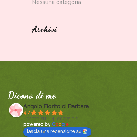
Nessuna categoria
Archivi
Dicono di me
Angolo Fiorito di Barbara
4.7
Basato su 114 recensioni
powered by
G
o
o
g
l
e
lascia una recensione su