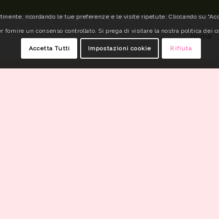
tinente, ricordando le tue preferenze e le visite ripetute. Cliccando su "Acce
r fornire un consenso controllato. Si prega di visitare la nostra politica dei c
Home
Accetta Tutti
Impostazioni cookie
Rifiuta