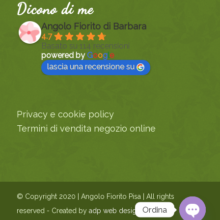
Dicono di me
Angolo Fiorito di Barbara
4.7
Basato su 114 recensioni
powered by
G
o
o
g
l
e
lascia una recensione su
Privacy e cookie policy
Termini di vendita negozio online
© Copyright 2020 | Angolo Fiorito Pisa | All rights
Ordina
reserved - Created by
adp web design