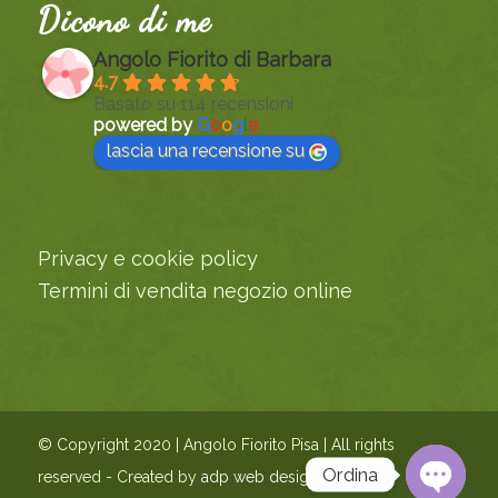
Dicono di me
Angolo Fiorito di Barbara
4.7
Basato su 114 recensioni
powered by
G
o
o
g
l
e
lascia una recensione su
Privacy e cookie policy
Termini di vendita negozio online
© Copyright 2020 | Angolo Fiorito Pisa | All rights
Ordina
reserved - Created by
adp web design