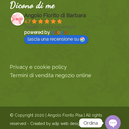
Dicono di me
Angolo Fiorito di Barbara
4.7
Basato su 114 recensioni
powered by
G
o
o
g
l
e
lascia una recensione su
Privacy e cookie policy
Termini di vendita negozio online
© Copyright 2020 | Angolo Fiorito Pisa | All rights
Ordina
reserved - Created by
adp web design