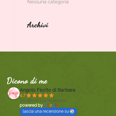
Nessuna categoria
Archivi
Dicono di me
Angolo Fiorito di Barbara
4.7
Basato su 114 recensioni
powered by
G
o
o
g
l
e
lascia una recensione su