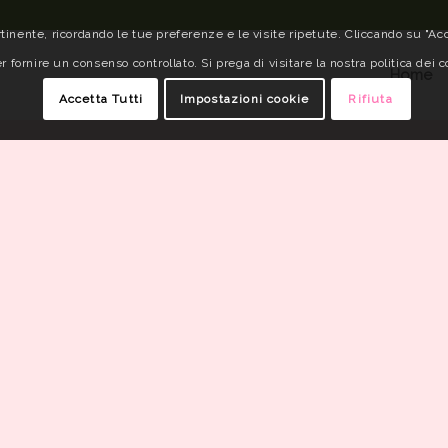
tinente, ricordando le tue preferenze e le visite ripetute. Cliccando su "Acce
r fornire un consenso controllato. Si prega di visitare la nostra politica dei c
Home
Accetta Tutti
Impostazioni cookie
Rifiuta