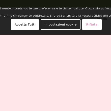
tinente, ricordando le tue preferenze e le visite ripetute. Cliccando su "Acce
r fornire un consenso controllato. Si prega di visitare la nostra politica dei c
Home
Accetta Tutti
Impostazioni cookie
Rifiuta