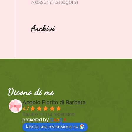
Nessuna categoria
Archivi
Dicono di me
Angolo Fiorito di Barbara
4.7
Basato su 114 recensioni
powered by
G
o
o
g
l
e
lascia una recensione su