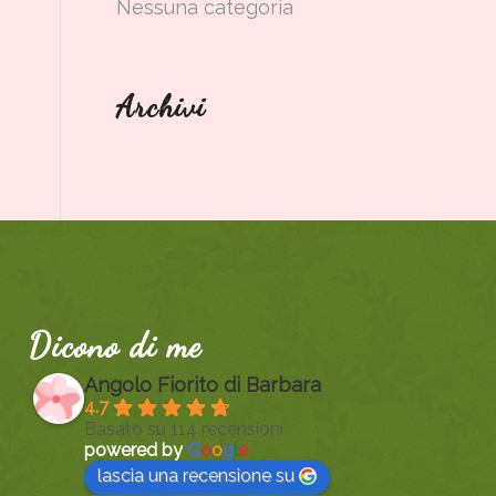
Nessuna categoria
Archivi
Dicono di me
Angolo Fiorito di Barbara
4.7
Basato su 114 recensioni
powered by
G
o
o
g
l
e
lascia una recensione su