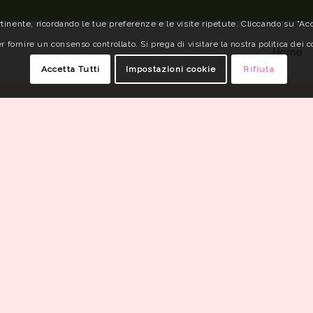
tinente, ricordando le tue preferenze e le visite ripetute. Cliccando su "Acce
r fornire un consenso controllato. Si prega di visitare la nostra politica dei c
Home
Accetta Tutti
Impostazioni cookie
Rifiuta