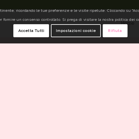
tinente, ricordando le tue preferenze e le visite ripetute. Cliccando su "Acce
r fornire un consenso controllato. Si prega di visitare la nostra politica dei c
Home
Accetta Tutti
Impostazioni cookie
Rifiuta