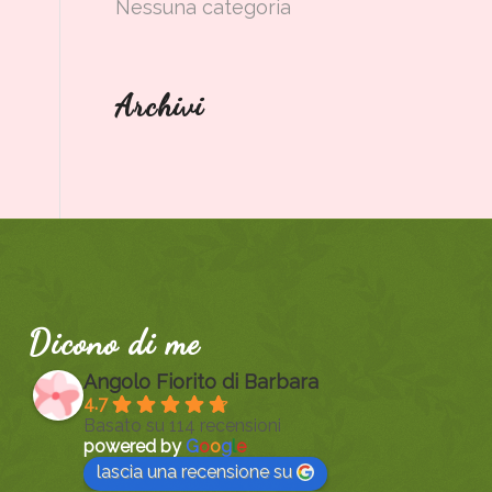
Nessuna categoria
Archivi
Dicono di me
Angolo Fiorito di Barbara
4.7
Basato su 114 recensioni
powered by
G
o
o
g
l
e
lascia una recensione su