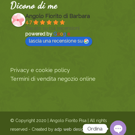
Dicono di me
Angolo Fiorito di Barbara
4.7
Basato su 114 recensioni
powered by
G
o
o
g
l
e
lascia una recensione su
Privacy e cookie policy
Termini di vendita negozio online
© Copyright 2020 | Angolo Fiorito Pisa | All rights
Ordina
reserved - Created by
adp web design