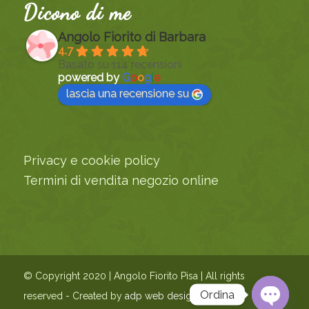
Dicono di me
Angolo Fiorito di Barbara
4.7
Basato su 114 recensioni
powered by
G
o
o
g
l
e
lascia una recensione su
Privacy e cookie policy
Termini di vendita negozio online
© Copyright 2020 | Angolo Fiorito Pisa | All rights
Ordina
reserved - Created by
adp web design