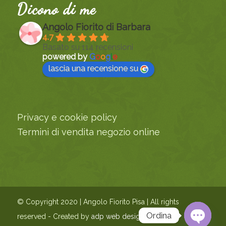
Dicono di me
Angolo Fiorito di Barbara
4.7
Basato su 114 recensioni
powered by
G
o
o
g
l
e
lascia una recensione su
Privacy e cookie policy
Termini di vendita negozio online
© Copyright 2020 | Angolo Fiorito Pisa | All rights
Ordina
reserved - Created by
adp web design