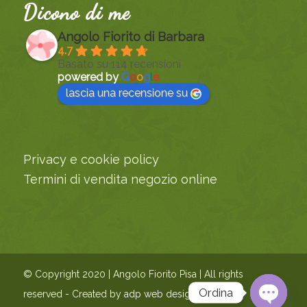
Dicono di me
Angolo Fiorito di Barbara
4.7
Basato su 114 recensioni
powered by
G
o
o
g
l
e
lascia una recensione su
Privacy e cookie policy
Termini di vendita negozio online
© Copyright 2020 | Angolo Fiorito Pisa | All rights
Ordina
reserved - Created by
adp web design