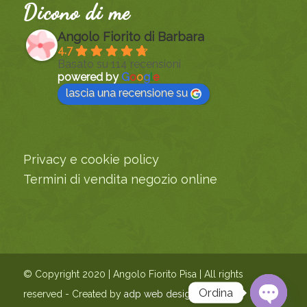
Dicono di me
Angolo Fiorito di Barbara
4.7
Basato su 114 recensioni
powered by
G
o
o
g
l
e
lascia una recensione su
Privacy e cookie policy
Termini di vendita negozio online
© Copyright 2020 | Angolo Fiorito Pisa | All rights
Ordina
reserved - Created by
adp web design