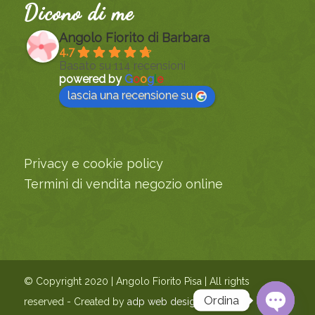
Dicono di me
Angolo Fiorito di Barbara
4.7
Basato su 114 recensioni
powered by
G
o
o
g
l
e
lascia una recensione su
Privacy e cookie policy
Termini di vendita negozio online
© Copyright 2020 | Angolo Fiorito Pisa | All rights
Ordina
reserved - Created by
adp web design